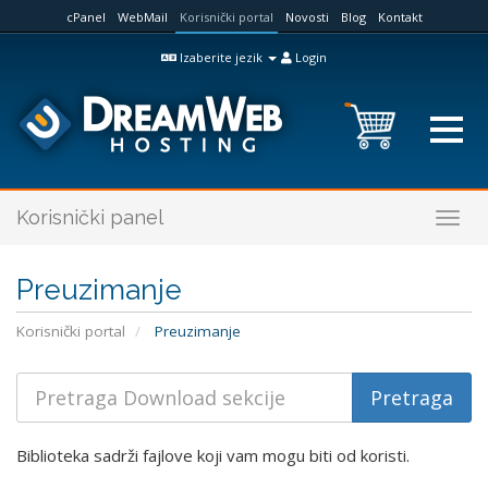
cPanel
WebMail
Korisnički portal
Novosti
Blog
Kontakt
Izaberite jezik
Login
Korisnički panel
Togg
navig
Preuzimanje
Korisnički portal
Preuzimanje
Biblioteka sadrži fajlove koji vam mogu biti od koristi.