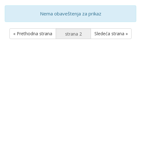
Nema obaveštenja za prikaz
« Prethodna strana
Sledeća strana »