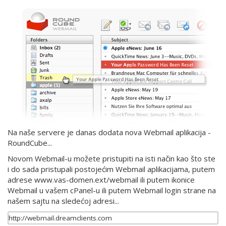
Na naše servere je danas dodata nova Webmail aplikacija -
RoundCube...
Novom Webmail-u možete pristupiti na isti način kao što ste
i do sada pristupali postojećim Webmail aplikacijama, putem
adrese www.vas-domen.ext/webmail ili putem ikonice
Webmail u vašem cPanel-u ili putem Webmail login strane na
našem sajtu na sledećoj adresi...
http://webmail.dreamclients.com