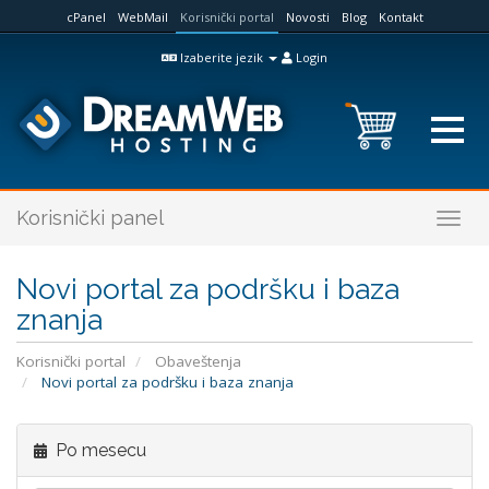
cPanel
WebMail
Korisnički portal
Novosti
Blog
Kontakt
Izaberite jezik
Login
Korisnički panel
Togg
navig
Novi portal za podršku i baza
znanja
Korisnički portal
Obaveštenja
Novi portal za podršku i baza znanja
Po mesecu