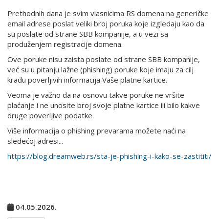
Prethodnih dana je svim vlasnicima RS domena na generičke
email adrese poslat veliki broj poruka koje izgledaju kao da
su poslate od strane SBB kompanije, a u vezi sa
produženjem registracije domena.
Ove poruke nisu zaista poslate od strane SBB kompanije,
već su u pitanju lažne (phishing) poruke koje imaju za cilj
krađu poverljivih informacija Vaše platne kartice.
Veoma je važno da na osnovu takve poruke ne vršite
plaćanje i ne unosite broj svoje platne kartice ili bilo kakve
druge poverljive podatke.
Više informacija o phishing prevarama možete naći na
sledećoj adresi...
https://blog.dreamweb.rs/sta-je-phishing-i-kako-se-zastititi/
04.05.2026.