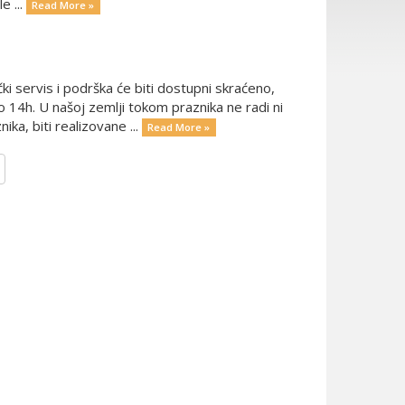
e ...
Read More »
ki servis i podrška će biti dostupni skraćeno,
 14h. U našoj zemlji tokom praznika ne radi ni
ka, biti realizovane ...
Read More »