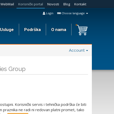
WebMail
Korisnički portal
Novosti
Blog
Kontakt
Login
Choose language
Usluge
Podrška
O nama
Account
ies Group
stupni. Korisnički servis i tehnička podrška će biti
m praznika ne radi ni redovan platni promet, tako