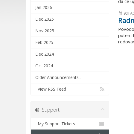
da će up
Jan 2026
9th A
Radn
Dec 2025
Povodom 
Nov 2025
putem t
redovan
Feb 2025
Dec 2024
Oct 2024
Older Announcements...
View RSS Feed
Support
My Support Tickets