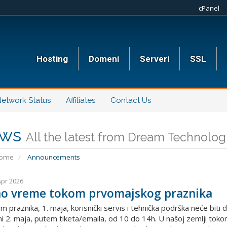
cPanel
Hosting
Domeni
Serveri
SSL
etwork Status
Affiliates
Contact Us
ws
All the latest from Dream Technolog
Home
Announcements
Apr 2026
o vreme tokom prvomajskog praznika
praznika, 1. maja, korisnički servis i tehnička podrška neće biti do
i 2. maja, putem tiketa/emaila, od 10 do 14h. U našoj zemlji toko