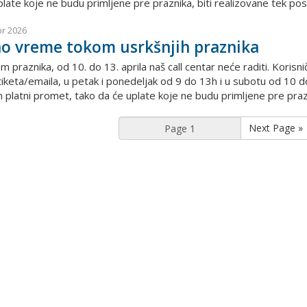
late koje ne budu primljene pre praznika, biti realizovane tek posl
pr 2026
o vreme tokom usrkšnjih praznika
praznika, od 10. do 13. aprila naš call centar neće raditi. Korisnič
iketa/emaila, u petak i ponedeljak od 9 do 13h i u subotu od 10 do
 platni promet, tako da će uplate koje ne budu primljene pre prazni
Next Page »