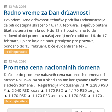
13 Feb 2026
Radno vreme za Dan državnosti
Povodom Dana državnosti tehnička podrška i administracija
će biti dostupna skraćeno 16. i 17. februara, isključivo putem
tiket sistema i emaila od 9 do 13h. S obzirom na to da
redovni platni promet u našoj zemlji neće raditi od 16. do 17.
februara, uplate koje ne budu primljene pre praznika,
odnosno do 13. februara, biće evidentirane tek ...
Pročitajte više »
12 Feb 2026
Promena cena nacionalnih domena
Došlo je do promene nabavnih cena nacionalnih domena od
strane RNIDS-a, pa su u skladu sa tim korigovane i naše cene
sledećih domena... Registracija Produženje .rs ▼ 2.280 RSD
* ▲ 2.640 RSD .co.rs ▲ 1.170 RSD ▲ 1.170 RSD .org.rs
▲ 1.170 RSD ▲ 1.170 RSD .edu.rs ▲ 1.170 RSD ▲ 1.170 ...
Pročitajte više »