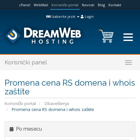
cPanel
WebMail
Korisnički portal
Novosti
Blog
Kontakt
Izaberite jezik
Login
Korisnički panel
Togg
navig
Promena cena RS domena i whois
zaštite
Korisnički portal
Obaveštenja
Promena cena RS domena i whois zaštite
Po mesecu