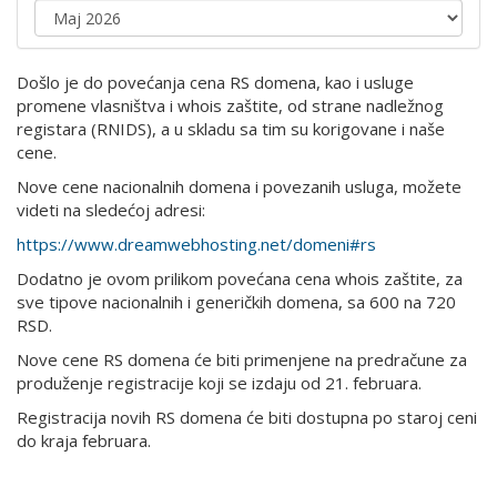
Došlo je do povećanja cena RS domena, kao i usluge
promene vlasništva i whois zaštite, od strane nadležnog
registara (RNIDS), a u skladu sa tim su korigovane i naše
cene.
Nove cene nacionalnih domena i povezanih usluga, možete
videti na sledećoj adresi:
https://www.dreamwebhosting.net/domeni#rs
Dodatno je ovom prilikom povećana cena whois zaštite, za
sve tipove nacionalnih i generičkih domena, sa 600 na 720
RSD.
Nove cene RS domena će biti primenjene na predračune za
produženje registracije koji se izdaju od 21. februara.
Registracija novih RS domena će biti dostupna po staroj ceni
do kraja februara.