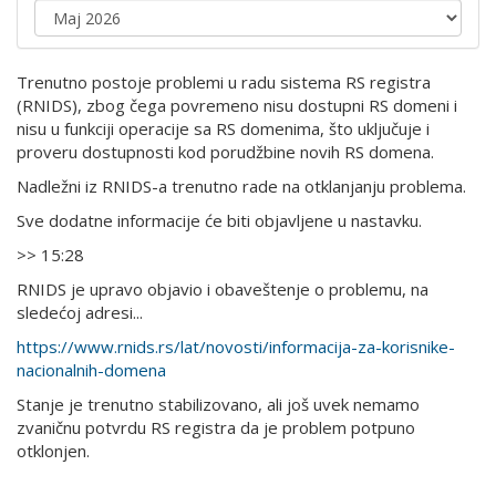
Trenutno postoje problemi u radu sistema RS registra
(RNIDS), zbog čega povremeno nisu dostupni RS domeni i
nisu u funkciji operacije sa RS domenima, što uključuje i
proveru dostupnosti kod porudžbine novih RS domena.
Nadležni iz RNIDS-a trenutno rade na otklanjanju problema.
Sve dodatne informacije će biti objavljene u nastavku.
>> 15:28
RNIDS je upravo objavio i obaveštenje o problemu, na
sledećoj adresi...
https://www.rnids.rs/lat/novosti/informacija-za-korisnike-
nacionalnih-domena
Stanje je trenutno stabilizovano, ali još uvek nemamo
zvaničnu potvrdu RS registra da je problem potpuno
otklonjen.