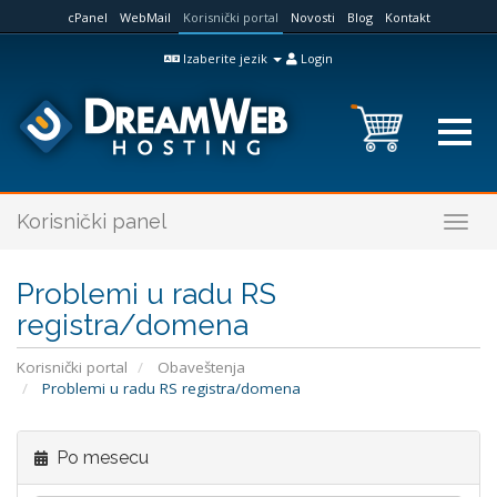
cPanel
WebMail
Korisnički portal
Novosti
Blog
Kontakt
Izaberite jezik
Login
Korisnički panel
Togg
navig
Problemi u radu RS
registra/domena
Korisnički portal
Obaveštenja
Problemi u radu RS registra/domena
Po mesecu