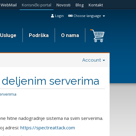
WebMail
Korisnički portal
Novosti
Blog
Kontakt
Login
Choose language
Usluge
Podrška
O nama
Account
 deljenim serverima
erverima
ene hitne nadogradnje sistema na svim serverima.
oj adresi:
https://spectreattack.com