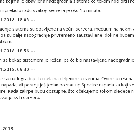
 na kojima je obavljena nadogradnja sistema će tokom noći biti i re
ni prekid u radu svakog servera je oko 15 minuta.
01.2018. 18:05 ---
dnje sistema su obavljene na većini servera, međutim na nekim v
 pa su dalje nadogradnje privremeno zaustavljene, dok ne budem
oblem.
01.2018. 18:56 ---
 sa bekap sistemom je rešen, pa će biti nastavljene nadogradnje 
01.2018. 09:30 ---
e su nadogradnje kernela na deljenim serverima. Ovim su rešena
 napada, ali postoji još jedan poznat tip Spectre napada za koji 
re. Kada zakrpe budu dostupne, što očekujemo tokom sledeće ne
ovanje svih servera.
1.2018.