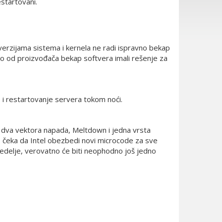
startovani.
erzijama sistema i kernela ne radi ispravno bekap
o od proizvođača bekap softvera imali rešenje za
i restartovanje servera tokom noći.
 dva vektora napada, Meltdown i jedna vrsta
se čeka da Intel obezbedi novi microcode za sve
delje, verovatno će biti neophodno još jedno