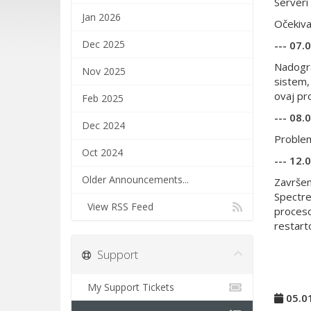
Serveri
Jan 2026
Očekiva
Dec 2025
--- 07.
Nadogra
Nov 2025
sistem,
ovaj pr
Feb 2025
--- 08.
Dec 2024
Problem
Oct 2024
--- 12.
Older Announcements...
Završen
Spectre
View RSS Feed
proceso
restart
Support
My Support Tickets
05.0