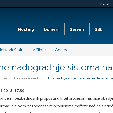
cPanel
Hosting
Domeni
Serveri
SSL
etwork Status
Affiliates
Contact Us
ne nadogradnje sistema na
Home
Announcements
Hitne nadogradnje sistema na deljenim s
01.2018. 17:30 ---
krivenih bezbednosnih propusta u Intel procesorima, biće obavlj
formacija o ovim bezbednosnim propustima možete naći na sledeć