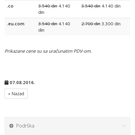
.co
3.540 din
4.140
3.540 din
4.140 din
din
.eu.com
3.540 din
4.140
2.700 din
3.300 din
din
Prikazane cene su sa uračunatim PDV-om.
07.08.2016.
« Nazad
Podrška