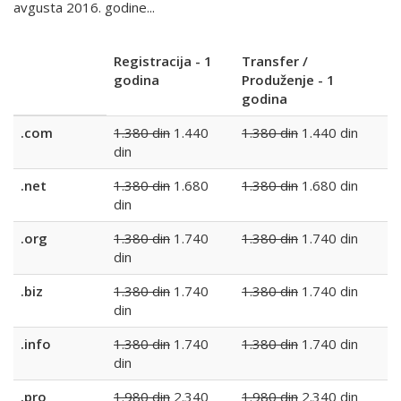
avgusta 2016. godine...
Registracija - 1
Transfer
/
godina
Produženje - 1
godina
.com
1.380 din
1.440
1.380 din
1.440 din
din
.net
1.380 din
1.680
1.380 din
1.680 din
din
.org
1.380 din
1.740
1.380 din
1.740 din
din
.biz
1.380 din
1.740
1.380 din
1.740 din
din
.info
1.380 din
1.740
1.380 din
1.740 din
din
.pro
1.980 din
2.340
1.980 din
2.340
din