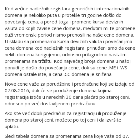
Kod većine nadležnih registara generičkih i internacionalnih
domena je nekoliko puta u protekle tri godine došlo do
povećanja cena, a pored toga i promene kursa deviznih
valuta od kojih zavise cene domena, međutim mi te promene
duži vremenski period nismo prenosili na naše cene domena.
U skladu sa promenama kursa deviznih valuta i povećanjima
cena domena kod nadležnih registara, prinuđeni smo da cene
nekih domena korigujemo, odnosno prilagodimo nastalim
promenama na tržištu. Kod najvećeg broja domena u našoj
ponudi je došlo do povećanja cene, dok su cene .ME i .WS
domena ostale iste, a cena .CC domena je snižena.
Nove cene važe za porudžbine i predračune koji se izdaju od
07.08.2016, dok će se produženje domena kojima
registracija ističe u narednih 30 dana plaćati po staroj ceni,
odnosno po već dostavljenom predračunu.
Ako ste već dobili predračun za registraciju ili produženje
domena po staroj ceni, možete po toj ceni i da izvršite
uplatu.
Sledi tabela domena sa promenama cena koje važe od 07.