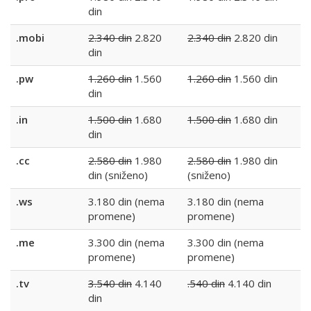
din
.mobi
2.340 din
2.820
2.340 din
2.820 din
din
.pw
1.260 din
1.560
1.260 din
1.560 din
din
.in
1.500 din
1.680
1.500 din
1.680 din
din
.cc
2.580 din
1.980
2.580 din
1.980 din
din (sniženo)
(sniženo)
.ws
3.180 din (nema
3.180 din (nema
promene)
promene)
.me
3.300 din (nema
3.300 din (nema
promene)
promene)
.tv
3.540 din
4.140
.540 din
4.140 din
din