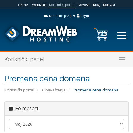
cPanel
WebMail
Korisnički portal
Novosti
Blog
Kontakt
Izaberite jezik
Login
Korisnički panel
Togg
navig
Promena cena domena
Korisnički portal
Obaveštenja
Promena cena domena
Po mesecu