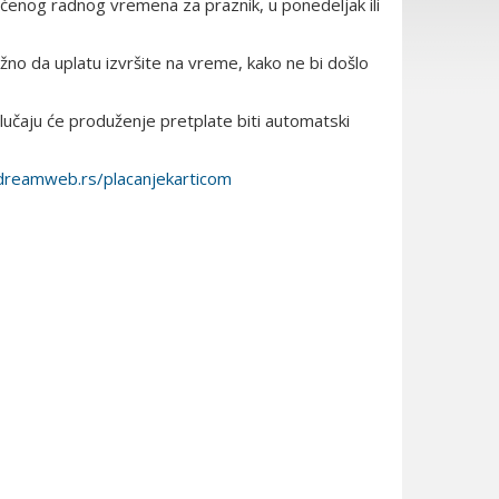
ćenog radnog vremena za praznik, u ponedeljak ili
žno da uplatu izvršite na vreme, kako ne bi došlo
lučaju će produženje pretplate biti automatski
.dreamweb.rs/placanjekarticom