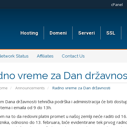
cPanel
Hosting
Domeni
Serveri
SSL
etwork Status
Affiliates
Contact Us
dno vreme za Dan državnos
Home
Announcements
Radno vreme za Dan državnosti
 Dana državnosti tehnička podrška i administracija će biti dostupn
istema i emaila od 9 do 13h.
om na to da redovni platni promet u našoj zemlji neće raditi od 16
znika, odnosno do 13. februara, biće evidentirane tek prvog radno