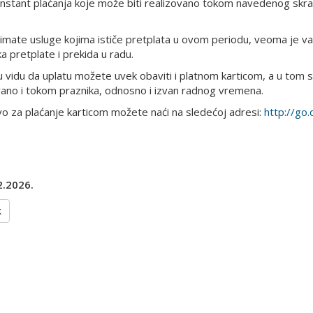
 instant plaćanja koje može biti realizovano tokom navedenog skra
 imate usluge kojima ističe pretplata u ovom periodu, veoma je va
a pretplate i prekida u radu.
u vidu da uplatu možete uvek obaviti i platnom karticom, a u tom s
vano i tokom praznika, odnosno i izvan radnog vremena.
o za plaćanje karticom možete naći na sledećoj adresi:
http://go
2.2026.
k