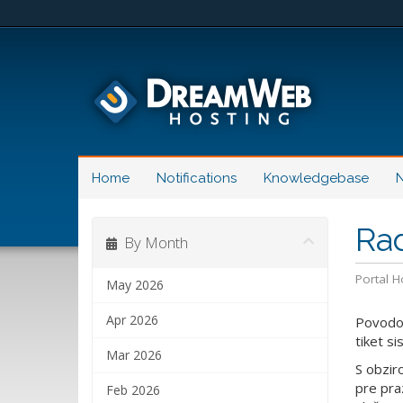
Home
Notifications
Knowledgebase
N
Ra
By Month
Portal 
May 2026
Apr 2026
Povodom
tiket s
Mar 2026
S obzir
pre pra
Feb 2026