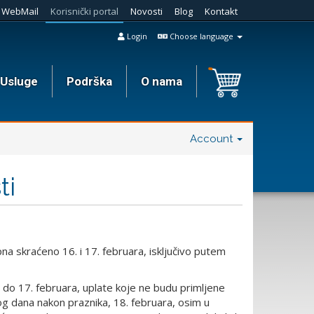
WebMail
Korisnički portal
Novosti
Blog
Kontakt
Login
Choose language
Usluge
Podrška
O nama
Account
ti
a skraćeno 16. i 17. februara, isključivo putem
. do 17. februara, uplate koje ne budu primljene
g dana nakon praznika, 18. februara, osim u