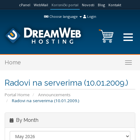
cPanel
WebMail
Korisnički portal
Novosti
Blog
Kontakt
Choose language
Login
Home
Togg
navig
Radovi na serverima (10.01.2009.)
Portal Home
Announcements
Radovi na serverima (10.01.2009.)
By Month