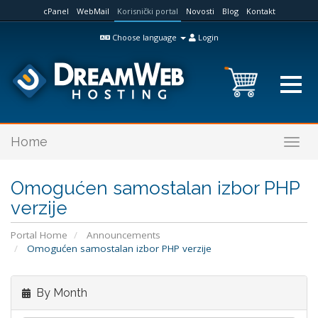
cPanel
WebMail
Korisnički portal
Novosti
Blog
Kontakt
Choose language
Login
Home
Togg
navig
Omogućen samostalan izbor PHP
verzije
Portal Home
Announcements
Omogućen samostalan izbor PHP verzije
By Month