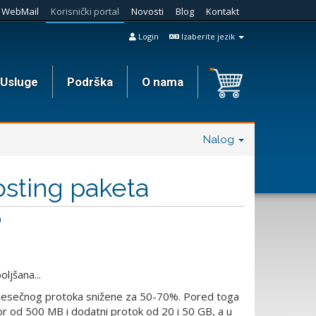
WebMail
Korisnički portal
Novosti
Blog
Kontakt
Login
Izaberite jezik
Usluge
Podrška
O nama
Nalog
osting paketa
a
jšana...
mesečnog protoka snižene za 50-70%. Pored toga
stor od 500 MB i dodatni protok od 20 i 50 GB, a u