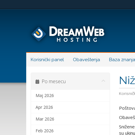
Korisnički panel
Obaveštenja
Baza znanj
Niž
Po mesecu
Korisničk
Maj 2026
Apr 2026
Poštovan
Obavešt
Mar 2026
Snižene
Feb 2026
su ukinu