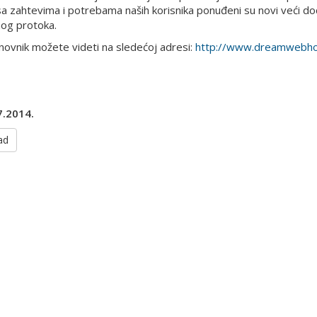
sa zahtevima i potrebama naših korisnika ponuđeni su novi veći d
og protoka.
novnik možete videti na sledećoj adresi:
http://www.dreamwebhos
7.2014.
ad