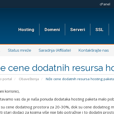
cPanel
Hosting
Domeni
Serveri
SSL
a
Status mreže
Saradnja (Affiliate)
Kontaktirajte nas
e cene dodatnih resursa h
i portal
Obaveštenja
Niže cene dodatnih resursa hosting paket
i korisnici,
avamo vas da je naša ponuda dodataka hosting paketa malo pobol
 su cene dodatnog prostora za 20-30%, dok su cene dodatnog 
ti stari dodaci za kojima više nije bilo potražnje i to dodatni pro