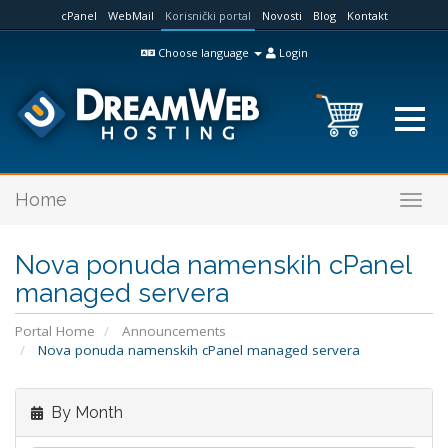
cPanel
WebMail
Korisnički portal
Novosti
Blog
Kontakt
Choose language
Login
Home
Togg
navig
Nova ponuda namenskih cPanel
managed servera
Portal Home
Announcements
Nova ponuda namenskih cPanel managed servera
By Month