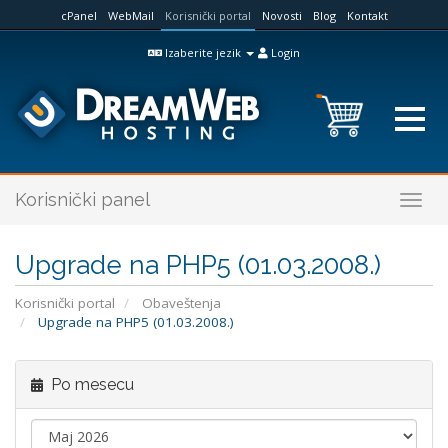
cPanel
WebMail
Korisnički portal
Novosti
Blog
Kontakt
Izaberite jezik
Login
Korisnički panel
Togg
navig
Upgrade na PHP5 (01.03.2008.)
Korisnički portal
Obaveštenja
Upgrade na PHP5 (01.03.2008.)
Po mesecu