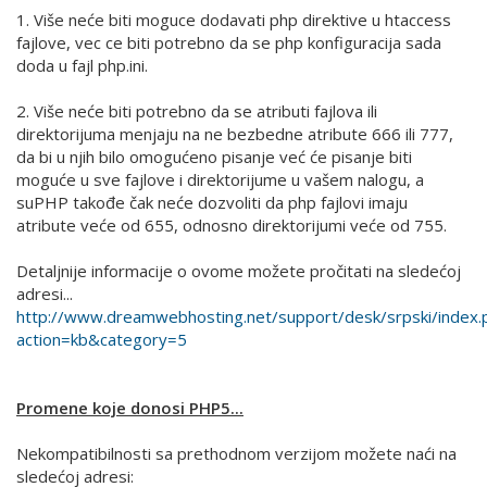
1. Više neće biti moguce dodavati php direktive u htaccess
fajlove, vec ce biti potrebno da se php konfiguracija sada
doda u fajl php.ini.
2. Više neće biti potrebno da se atributi fajlova ili
direktorijuma menjaju na ne bezbedne atribute 666 ili 777,
da bi u njih bilo omogućeno pisanje već će pisanje biti
moguće u sve fajlove i direktorijume u vašem nalogu, a
suPHP takođe čak neće dozvoliti da php fajlovi imaju
atribute veće od 655, odnosno direktorijumi veće od 755.
Detaljnije informacije o ovome možete pročitati na sledećoj
adresi...
http://www.dreamwebhosting.net/support/desk/srpski/index.
action=kb&category=5
Promene koje donosi PHP5...
Nekompatibilnosti sa prethodnom verzijom možete naći na
sledećoj adresi: