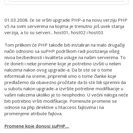
01.03.2008. će se vršiti upgrade PHP-a na novu verziju PHP
v5 na svim serverima na kojima je trenutno još uvek starija
verzija, a to su serveri... host01, host02 i host03.
Tom prilikom će PHP takođe biti instaliran na malo drugačiji
način odnosno sa suPHP podrškom radi postizanja višeg
nivoa bezbednosti i kvaliteta usluge na našim serverima. To
će doneti i neke promene koje je potrebno izvšiti u nekim
nalozima nakon ovog upgrade-a. Da bi ste se o tome
informisali na vreme, pripremili smo o tome članke koje
predlažemo da obavezno pročitate da bi ste bili spremni da
u subotu nakon upgrade-a izvršite potrebne modifikacije u
vašim nalozima ukoliko je to neophodno. U većini naloga neće
biti potrebno vršiti modifikacije. Pomenute promene se
odnose na php direktive u htaccess fajlovima i na
promenjene atribute fajlova.
Promene koje donosi suPHP...