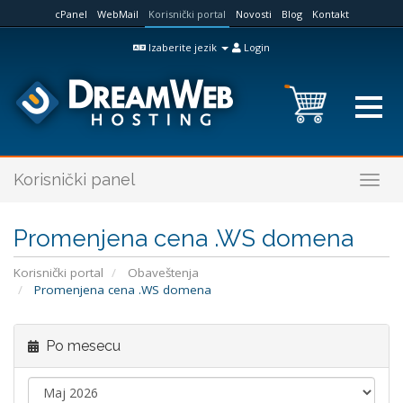
cPanel
WebMail
Korisnički portal
Novosti
Blog
Kontakt
Izaberite jezik
Login
Korisnički panel
Togg
navig
Promenjena cena .WS domena
Korisnički portal
Obaveštenja
Promenjena cena .WS domena
Po mesecu