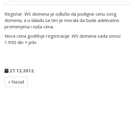
Registar .WS domena je odlučio da podigne cenu svog
domena, a u skladu sa tim je morala da bude adekvatno
promenjena i naša cena.
Nova cena godišnje registracije .WS domena sada iznosi
1.950 din + pdv.
27.12.2012.
« Nazad