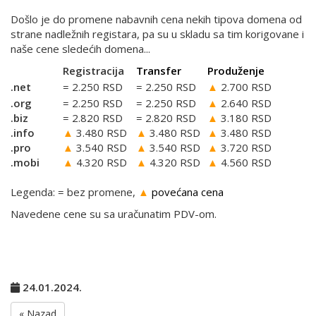
Došlo je do promene nabavnih cena nekih tipova domena od
strane nadležnih registara, pa su u skladu sa tim korigovane i
naše cene sledećih domena...
Registracija
Transfer
Produženje
.net
= 2.250 RSD
= 2.250 RSD
▲
2.700 RSD
.org
= 2.250 RSD
= 2.250 RSD
▲
2.640 RSD
.biz
= 2.820 RSD
= 2.820 RSD
▲
3.180 RSD
.info
▲
3.480 RSD
▲
3.480 RSD
▲
3.480 RSD
.pro
▲
3.540 RSD
▲
3.540 RSD
▲
3.720 RSD
.mobi
▲
4.320 RSD
▲
4.320 RSD
▲
4.560 RSD
Legenda: = bez promene,
▲
povećana cena
Navedene cene su sa uračunatim PDV-om.
24.01.2024.
« Nazad