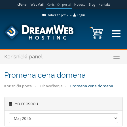
cPanel
WebMail
Korisnički portal
Novosti
Blog
Kontakt
Izaberite jezik
Login
Korisnički panel
Togg
navig
Promena cena domena
Korisnički portal
Obaveštenja
Promena cena domena
Po mesecu