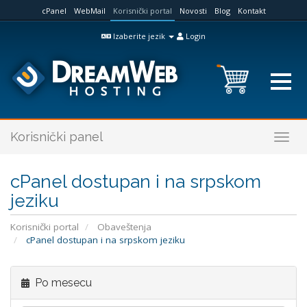
cPanel
WebMail
Korisnički portal
Novosti
Blog
Kontakt
Izaberite jezik
Login
Korisnički panel
Togg
navig
cPanel dostupan i na srpskom
jeziku
Korisnički portal
Obaveštenja
cPanel dostupan i na srpskom jeziku
Po mesecu