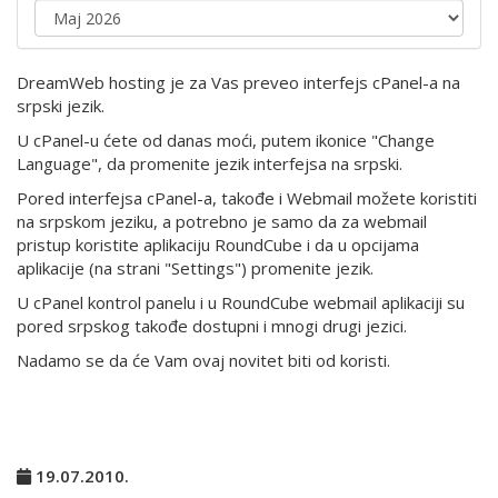
DreamWeb hosting je za Vas preveo interfejs cPanel-a na
srpski jezik.
U cPanel-u ćete od danas moći, putem ikonice "Change
Language", da promenite jezik interfejsa na srpski.
Pored interfejsa cPanel-a, takođe i Webmail možete koristiti
na srpskom jeziku, a potrebno je samo da za webmail
pristup koristite aplikaciju RoundCube i da u opcijama
aplikacije (na strani "Settings") promenite jezik.
U cPanel kontrol panelu i u RoundCube webmail aplikaciji su
pored srpskog takođe dostupni i mnogi drugi jezici.
Nadamo se da će Vam ovaj novitet biti od koristi.
19.07.2010.