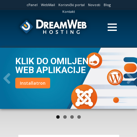
cPanel
WebMail
Korisnički portal
Novosti
Blog
Kontakt
KLIK DO OMILJENE
WEB APLIKACIJE
Installatron
Previous
Next