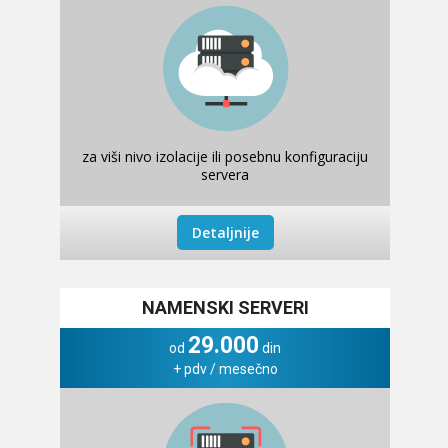
za viši nivo izolacije ili posebnu konfiguraciju
servera
Detaljnije
NAMENSKI SERVERI
29.000
od
din
+ pdv / mesečno