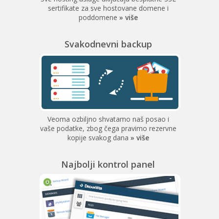
sertifikate za sve hostovane domene i
poddomene
» više
Svakodnevni backup
Veoma ozbiljno shvatamo naš posao i
vaše podatke, zbog čega pravimo rezervne
kopije svakog dana
» više
Najbolji kontrol panel