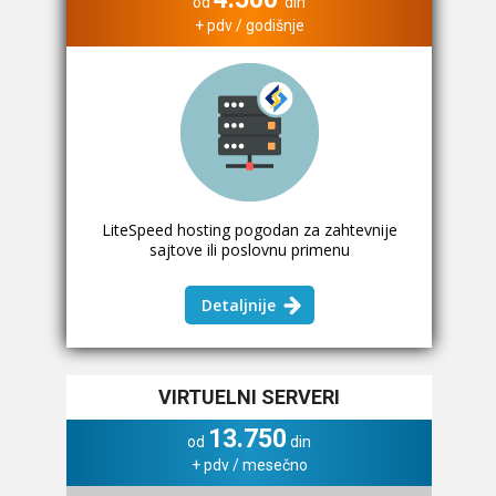
od
din
+ pdv / godišnje
LiteSpeed hosting pogodan za zahtevnije
sajtove ili poslovnu primenu
Detaljnije
VIRTUELNI SERVERI
13.750
od
din
+ pdv / mesečno