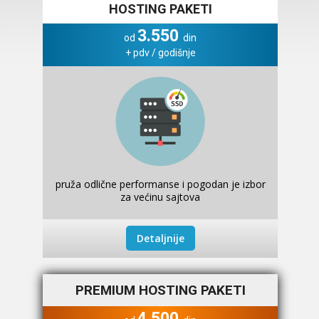
HOSTING PAKETI
3.550
od
din
+ pdv / godišnje
pruža odlične performanse i pogodan je izbor
za većinu sajtova
Detaljnije
PREMIUM HOSTING PAKETI
4.500