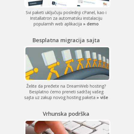
Svi paketi uključuju poslednji cPanel, kao i
Installatron za automatsku instalaciju
popularnih web aplikacija
» demo
Besplatna migracija sajta
Želite da pređete na DreamWeb hosting?
Besplatno ćemo preneti sadržaj vašeg
sajta uz zakup novog hosting paketa
» više
Vrhunska podrška