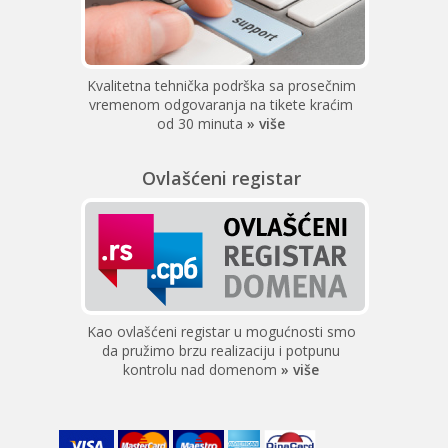
Kvalitetna tehnička podrška sa prosečnim
vremenom odgovaranja na tikete kraćim
od 30 minuta
» više
Ovlašćeni registar
Kao ovlašćeni registar u mogućnosti smo
da pružimo brzu realizaciju i potpunu
kontrolu nad domenom
» više