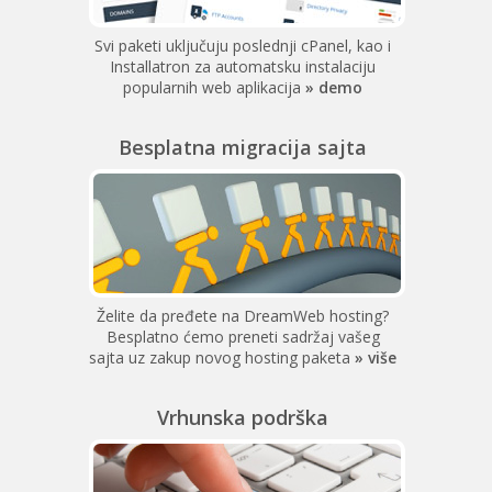
Svi paketi uključuju poslednji cPanel, kao i
Installatron za automatsku instalaciju
popularnih web aplikacija
» demo
Besplatna migracija sajta
Želite da pređete na DreamWeb hosting?
Besplatno ćemo preneti sadržaj vašeg
sajta uz zakup novog hosting paketa
» više
Vrhunska podrška