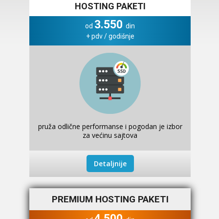
HOSTING PAKETI
3.550
od
din
+ pdv / godišnje
pruža odlične performanse i pogodan je izbor
za većinu sajtova
Detaljnije
PREMIUM HOSTING PAKETI
4.500