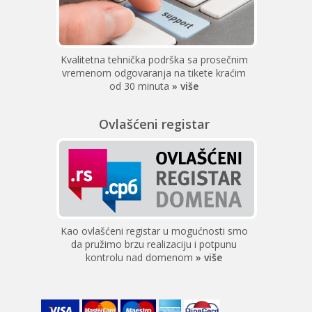
Kvalitetna tehnička podrška sa prosečnim
vremenom odgovaranja na tikete kraćim
od 30 minuta
» više
Ovlašćeni registar
Kao ovlašćeni registar u mogućnosti smo
da pružimo brzu realizaciju i potpunu
kontrolu nad domenom
» više