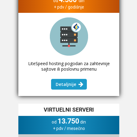
od
din
+ pdv / godišnje
LiteSpeed hosting pogodan za zahtevnije
sajtove ili poslovnu primenu
Detaljnije
VIRTUELNI SERVERI
13.750
od
din
+ pdv / mesečno