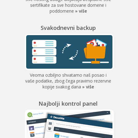
sertifikate za sve hostovane domene i
poddomene
» više
Svakodnevni backup
Veoma ozbiljno shvatamo naš posao i
vaše podatke, zbog čega pravimo rezervne
kopije svakog dana
» više
Najbolji kontrol panel