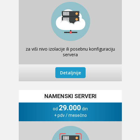
za viši nivo izolacije ili posebnu konfiguraciju
servera
Detaljnije
NAMENSKI SERVERI
29.000
od
din
+ pdv / mesečno