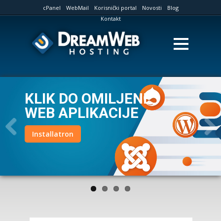
cPanel
WebMail
Korisnički portal
Novosti
Blog
Kontakt
KLIK DO OMILJENE
WEB APLIKACIJE
Installatron
Previous
Next