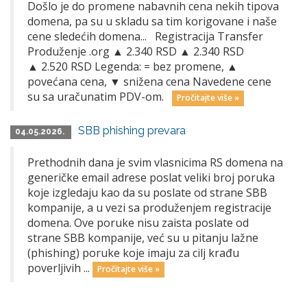
Došlo je do promene nabavnih cena nekih tipova
domena, pa su u skladu sa tim korigovane i naše
cene sledećih domena... Registracija Transfer
Produženje .org ▲ 2.340 RSD ▲ 2.340 RSD
▲ 2.520 RSD Legenda: = bez promene, ▲
povećana cena, ▼ snižena cena Navedene cene
su sa uračunatim PDV-om.
Pročitajte više »
SBB phishing prevara
04.05.2026.
Prethodnih dana je svim vlasnicima RS domena na
generičke email adrese poslat veliki broj poruka
koje izgledaju kao da su poslate od strane SBB
kompanije, a u vezi sa produženjem registracije
domena. Ove poruke nisu zaista poslate od
strane SBB kompanije, već su u pitanju lažne
(phishing) poruke koje imaju za cilj krađu
poverljivih ...
Pročitajte više »