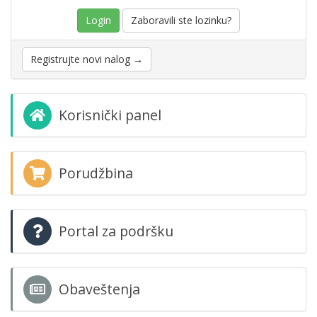
Zaboravili ste lozinku?
Registrujte novi nalog →
Korisnički panel
Porudžbina
Portal za podršku
Obaveštenja