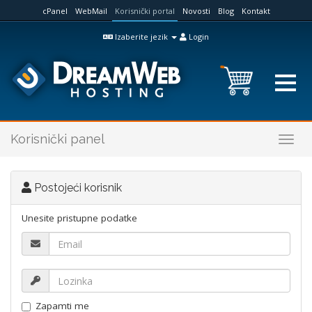
cPanel
WebMail
Korisnički portal
Novosti
Blog
Kontakt
Izaberite jezik
Login
Korisnički panel
Togg
navig
Postojeći korisnik
Unesite pristupne podatke
Zapamti me